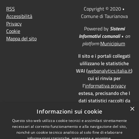
RSS
Copyright © 2020 •
Accessibilità
Comune di Taurianova
Privacy
Powered by
Sistemi
Cookie
Informativi comunali
•
on
Mappa del sito
platform
Municipium
Il sito e i portali collegati
ulilizzano le statistiche
WAI (
webanalytics.italia.it
)
cui si rinvia per
l'
informativa privacy
estesa, precisando che I
dati statistici raccolti da
×
WAI vengono memorizzati
Informazioni sui cookie
su server dedicati,
Questo sito web utilizza cookie tecnici e assimilati strettamente
localizzati in Italia e ad uso
necessari al corretto funzionamento e alla navigazione del sito,
esclusivo della pubblica
nonché un cookie tecnico analitico al solo fine di elaborare
amministrazione. WAI è
informazioni statistiche, aggregate e anonime.