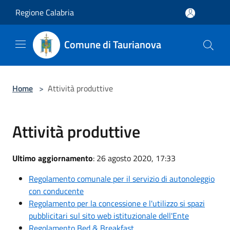
Salta al contenuto principale
Regione Calabria
Comune di Taurianova
Home
>
Attività produttive
Attività produttive
Ultimo aggiornamento
: 26 agosto 2020, 17:33
Regolamento comunale per il servizio di autonoleggio
con conducente
Regolamento per la concessione e l'utilizzo si spazi
pubblicitari sul sito web istituzionale dell'Ente
Regolamento Bed & Breakfast