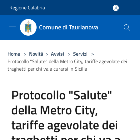
Salta al contenuto principale
Regione Calabria
Comune di Taurianova
Home
>
Novità
>
Avvisi
>
Servizi
>
Protocollo "Salute" della Metro City, tariffe agevolate dei
traghetti per chi va a curarsi in Sicilia
Protocollo "Salute"
della Metro City,
tariffe agevolate dei
traghetti per chi va a