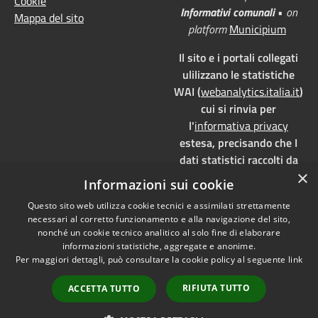
Cookie
Informativi comunali
•
on
Mappa del sito
platform
Municipium
Il sito e i portali collegati
ulilizzano le statistiche
WAI (
webanalytics.italia.it
)
cui si rinvia per
l'
informativa privacy
estesa, precisando che I
dati statistici raccolti da
×
WAI vengono memorizzati
Informazioni sui cookie
su server dedicati,
Questo sito web utilizza cookie tecnici e assimilati strettamente
localizzati in Italia e ad uso
necessari al corretto funzionamento e alla navigazione del sito,
esclusivo della pubblica
nonché un cookie tecnico analitico al solo fine di elaborare
amministrazione. WAI è
informazioni statistiche, aggregate e anonime.
pienamente aderente alla
Per maggiori dettagli, può consultare la cookie policy al seguente
link
normativa GDPR e, grazie
RIFIUTA TUTTO
ACCETTA TUTTO
all'anonimizzazione dei
dati, è
privacy by design