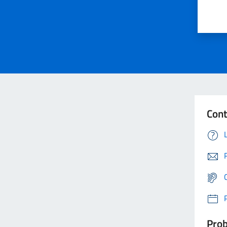
Cont
Prob