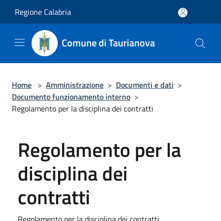
Salta al contenuto principale
Regione Calabria
Comune di Taurianova
Home
>
Amministrazione
>
Documenti e dati
>
Documento funzionamento interno
>
Regolamento per la disciplina dei contratti
Regolamento per la
disciplina dei
contratti
Regolamento per la disciplina dei contratti