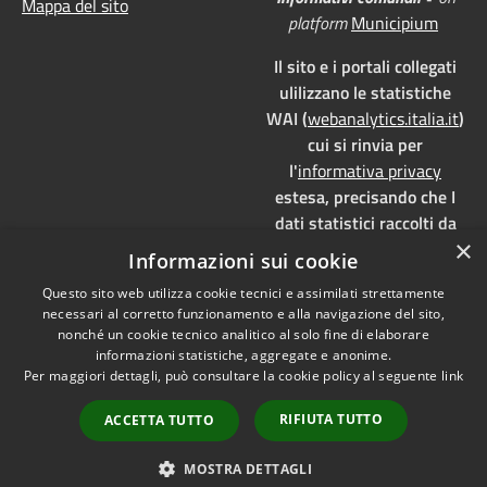
Mappa del sito
platform
Municipium
Il sito e i portali collegati
ulilizzano le statistiche
WAI (
webanalytics.italia.it
)
cui si rinvia per
l'
informativa privacy
estesa, precisando che I
dati statistici raccolti da
×
WAI vengono memorizzati
Informazioni sui cookie
su server dedicati,
Questo sito web utilizza cookie tecnici e assimilati strettamente
localizzati in Italia e ad uso
necessari al corretto funzionamento e alla navigazione del sito,
esclusivo della pubblica
nonché un cookie tecnico analitico al solo fine di elaborare
amministrazione. WAI è
informazioni statistiche, aggregate e anonime.
pienamente aderente alla
Per maggiori dettagli, può consultare la cookie policy al seguente
link
normativa GDPR e, grazie
RIFIUTA TUTTO
ACCETTA TUTTO
all'anonimizzazione dei
dati, è
privacy by design
MOSTRA DETTAGLI