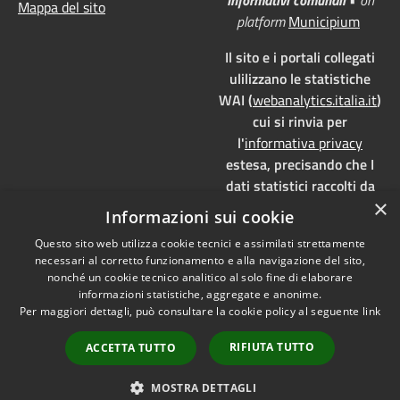
Mappa del sito
platform
Municipium
Il sito e i portali collegati
ulilizzano le statistiche
WAI (
webanalytics.italia.it
)
cui si rinvia per
l'
informativa privacy
estesa, precisando che I
dati statistici raccolti da
×
WAI vengono memorizzati
Informazioni sui cookie
su server dedicati,
Questo sito web utilizza cookie tecnici e assimilati strettamente
localizzati in Italia e ad uso
necessari al corretto funzionamento e alla navigazione del sito,
esclusivo della pubblica
nonché un cookie tecnico analitico al solo fine di elaborare
amministrazione. WAI è
informazioni statistiche, aggregate e anonime.
pienamente aderente alla
Per maggiori dettagli, può consultare la cookie policy al seguente
link
normativa GDPR e, grazie
RIFIUTA TUTTO
ACCETTA TUTTO
all'anonimizzazione dei
dati, è
privacy by design
MOSTRA DETTAGLI