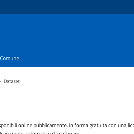
il Comune
>
Dataset
nibili online pubblicamente, in forma gratuita con una lice
ile in modo automatico da software.