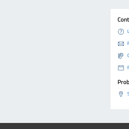
Cont
Prob