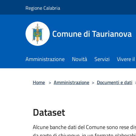
Salta al contenuto principale
Regione Calabria
Comune di Taurianova
Amministrazione
Novità
Servizi
Vivere 
Home
>
Amministrazione
>
Documenti e dati
Dataset
Alcune banche dati del Comune sono rese dispo
da parte di chiunque, in un formato elaborab