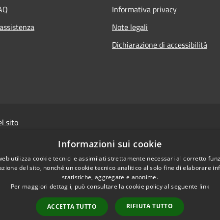
FAQ
Informativa privacy
 assistenza
Note legali
Dichiarazione di accessibilità
l sito
Powered by
Sist
Informazioni sui cookie
web utilizza cookie tecnici e assimilati strettamente necessari al corretto fu
Il sito e i portali collegat
azione del sito, nonché un cookie tecnico analitico al solo fine di elaborare i
cui si rinvia per l'
informa
statistiche, aggregate e anonime.
raccolti da WAI vengono mem
Per maggiori dettagli, può consultare la cookie policy al seguente
link
e ad uso esclusivo de
RIFIUTA TUTTO
ACCETTA TUTTO
aderente alla normativ