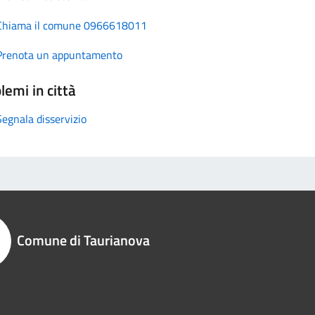
Chiama il comune 0966618011
Prenota un appuntamento
lemi in città
Segnala disservizio
Comune di Taurianova