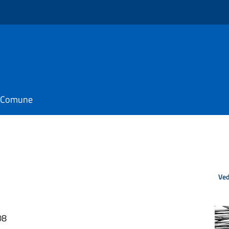
il Comune
Ved
08