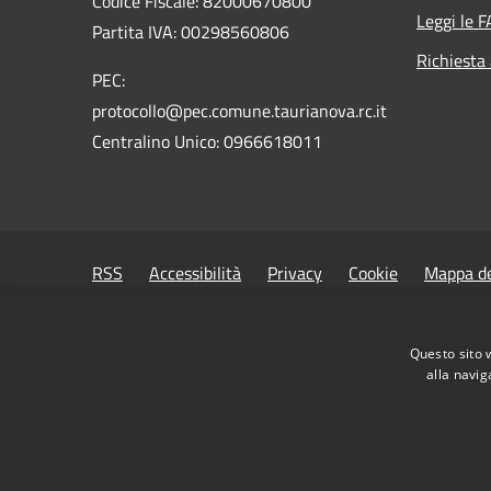
Codice Fiscale: 82000670800
Leggi le 
Partita IVA: 00298560806
Richiesta
PEC:
protocollo@pec.comune.taurianova.rc.it
Centralino Unico: 0966618011
RSS
Accessibilità
Privacy
Cookie
Mappa de
Questo sito 
alla navig