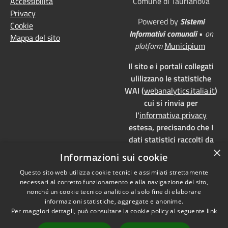
Accessibilità
Comune di Taurianova
Privacy
Powered by
Sistemi
Cookie
Informativi comunali
•
on
Mappa del sito
platform
Municipium
Il sito e i portali collegati
ulilizzano le statistiche
WAI (
webanalytics.italia.it
)
cui si rinvia per
l'
informativa privacy
estesa, precisando che I
dati statistici raccolti da
×
WAI vengono memorizzati
Informazioni sui cookie
su server dedicati,
Questo sito web utilizza cookie tecnici e assimilati strettamente
localizzati in Italia e ad uso
necessari al corretto funzionamento e alla navigazione del sito,
esclusivo della pubblica
nonché un cookie tecnico analitico al solo fine di elaborare
amministrazione. WAI è
informazioni statistiche, aggregate e anonime.
pienamente aderente alla
Per maggiori dettagli, può consultare la cookie policy al seguente
link
normativa GDPR e, grazie