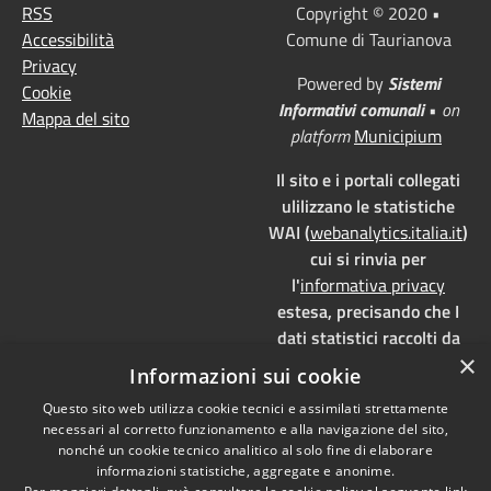
RSS
Copyright © 2020 •
Accessibilità
Comune di Taurianova
Privacy
Powered by
Sistemi
Cookie
Informativi comunali
•
on
Mappa del sito
platform
Municipium
Il sito e i portali collegati
ulilizzano le statistiche
WAI (
webanalytics.italia.it
)
cui si rinvia per
l'
informativa privacy
estesa, precisando che I
dati statistici raccolti da
×
WAI vengono memorizzati
Informazioni sui cookie
su server dedicati,
Questo sito web utilizza cookie tecnici e assimilati strettamente
localizzati in Italia e ad uso
necessari al corretto funzionamento e alla navigazione del sito,
esclusivo della pubblica
nonché un cookie tecnico analitico al solo fine di elaborare
amministrazione. WAI è
informazioni statistiche, aggregate e anonime.