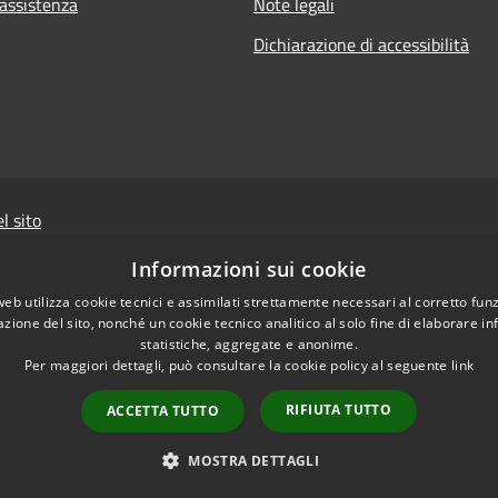
 assistenza
Note legali
Dichiarazione di accessibilità
l sito
Powered by
Sist
Informazioni sui cookie
web utilizza cookie tecnici e assimilati strettamente necessari al corretto fu
Il sito e i portali collegat
azione del sito, nonché un cookie tecnico analitico al solo fine di elaborare i
cui si rinvia per l'
informa
statistiche, aggregate e anonime.
raccolti da WAI vengono mem
Per maggiori dettagli, può consultare la cookie policy al seguente
link
e ad uso esclusivo de
RIFIUTA TUTTO
ACCETTA TUTTO
aderente alla normativ
MOSTRA DETTAGLI