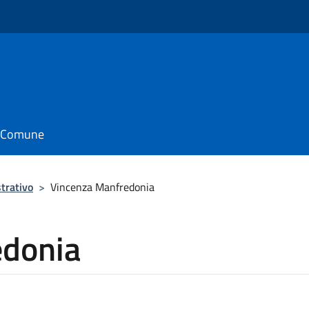
il Comune
trativo
>
Vincenza Manfredonia
edonia