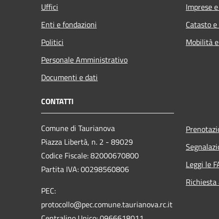
Uffici
Imprese 
Enti e fondazioni
Catasto e
Politici
Mobilità e
Personale Amministrativo
Documenti e dati
CONTATTI
Comune di Taurianova
Prenotaz
Piazza Libertà, n. 2 - 89029
Segnalazi
Codice Fiscale: 82000670800
Leggi le 
Partita IVA: 00298560806
Richiesta
PEC:
protocollo@pec.comune.taurianova.rc.it
Centralino Unico: 0966618011