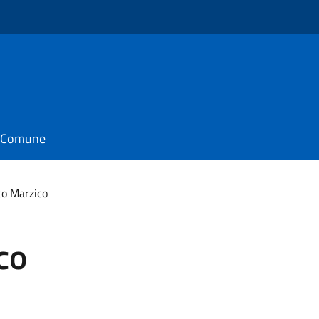
il Comune
co Marzico
co