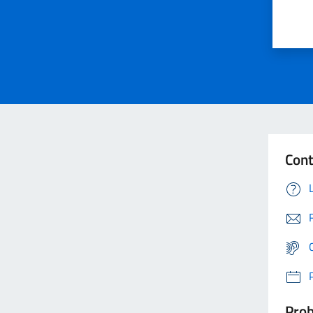
Cont
Prob