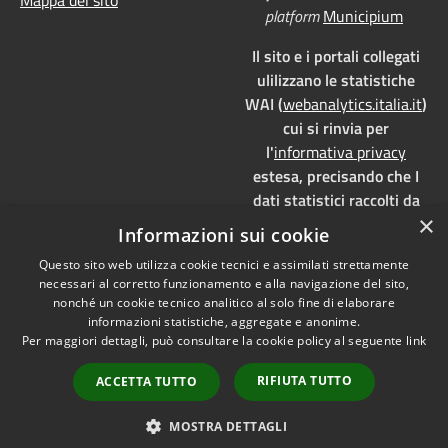
platform
Municipium
Il sito e i portali collegati
ulilizzano le statistiche
WAI (
webanalytics.italia.it
)
cui si rinvia per
l'
informativa privacy
estesa, precisando che I
dati statistici raccolti da
×
WAI vengono memorizzati
Informazioni sui cookie
su server dedicati,
Questo sito web utilizza cookie tecnici e assimilati strettamente
localizzati in Italia e ad uso
necessari al corretto funzionamento e alla navigazione del sito,
esclusivo della pubblica
nonché un cookie tecnico analitico al solo fine di elaborare
amministrazione. WAI è
informazioni statistiche, aggregate e anonime.
pienamente aderente alla
Per maggiori dettagli, può consultare la cookie policy al seguente
link
normativa GDPR e, grazie
RIFIUTA TUTTO
ACCETTA TUTTO
all'anonimizzazione dei
dati, è
privacy by design
MOSTRA DETTAGLI