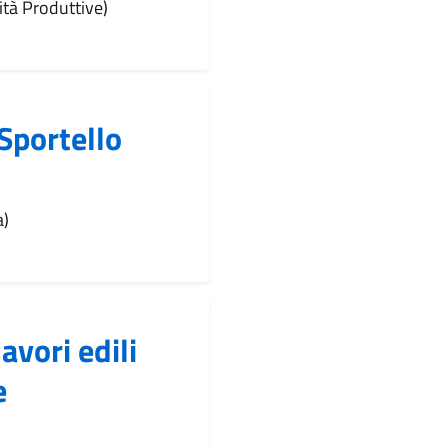
ità Produttive)
(Sportello
a)
avori edili
e