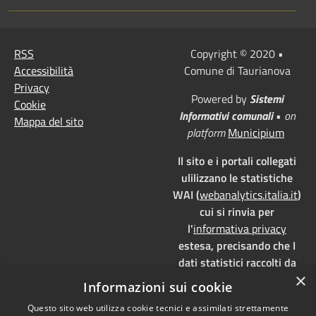
RSS
Copyright © 2020 •
Accessibilità
Comune di Taurianova
Privacy
Powered by
Sistemi
Cookie
Informativi comunali
•
on
Mappa del sito
platform
Municipium
Il sito e i portali collegati
ulilizzano le statistiche
WAI (
webanalytics.italia.it
)
cui si rinvia per
l'
informativa privacy
estesa, precisando che I
dati statistici raccolti da
×
WAI vengono memorizzati
Informazioni sui cookie
su server dedicati,
Questo sito web utilizza cookie tecnici e assimilati strettamente
localizzati in Italia e ad uso