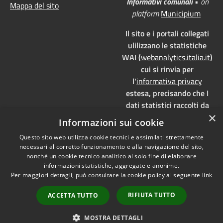
Informativi comunali
•
on
Mappa del sito
platform
Municipium
Il sito e i portali collegati
ulilizzano le statistiche
WAI (
webanalytics.italia.it
)
cui si rinvia per
l'
informativa privacy
estesa, precisando che I
dati statistici raccolti da
×
WAI vengono memorizzati
Informazioni sui cookie
su server dedicati,
Questo sito web utilizza cookie tecnici e assimilati strettamente
localizzati in Italia e ad uso
necessari al corretto funzionamento e alla navigazione del sito,
esclusivo della pubblica
nonché un cookie tecnico analitico al solo fine di elaborare
amministrazione. WAI è
informazioni statistiche, aggregate e anonime.
pienamente aderente alla
Per maggiori dettagli, può consultare la cookie policy al seguente
link
normativa GDPR e, grazie
RIFIUTA TUTTO
ACCETTA TUTTO
all'anonimizzazione dei
dati, è
privacy by design
MOSTRA DETTAGLI