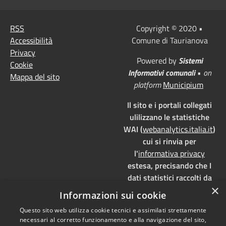
RSS
Copyright © 2020 •
Accessibilità
Comune di Taurianova
Privacy
Powered by
Sistemi
Cookie
Informativi comunali
•
on
Mappa del sito
platform
Municipium
Il sito e i portali collegati
ulilizzano le statistiche
WAI (
webanalytics.italia.it
)
cui si rinvia per
l'
informativa privacy
estesa, precisando che I
dati statistici raccolti da
×
WAI vengono memorizzati
Informazioni sui cookie
su server dedicati,
Questo sito web utilizza cookie tecnici e assimilati strettamente
localizzati in Italia e ad uso
necessari al corretto funzionamento e alla navigazione del sito,
esclusivo della pubblica