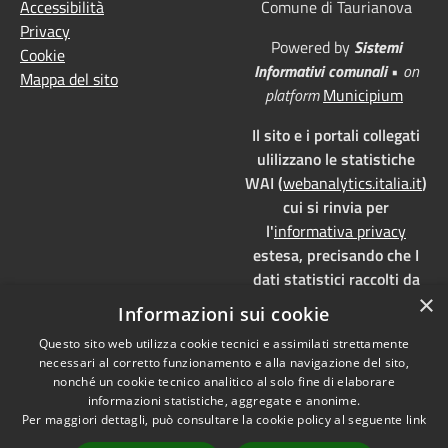
Accessibilità
Comune di Taurianova
Privacy
Powered by
Sistemi
Cookie
Informativi comunali
•
on
Mappa del sito
platform
Municipium
Il sito e i portali collegati
ulilizzano le statistiche
WAI (
webanalytics.italia.it
)
cui si rinvia per
l'
informativa privacy
estesa, precisando che I
dati statistici raccolti da
×
WAI vengono memorizzati
Informazioni sui cookie
su server dedicati,
Questo sito web utilizza cookie tecnici e assimilati strettamente
localizzati in Italia e ad uso
necessari al corretto funzionamento e alla navigazione del sito,
esclusivo della pubblica
nonché un cookie tecnico analitico al solo fine di elaborare
amministrazione. WAI è
informazioni statistiche, aggregate e anonime.
pienamente aderente alla
Per maggiori dettagli, può consultare la cookie policy al seguente
link
normativa GDPR e, grazie