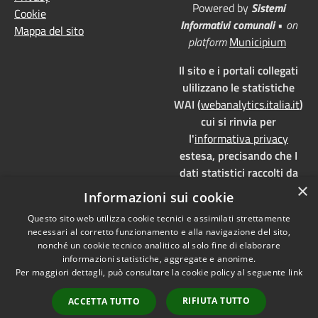
Powered by
Sistemi
Cookie
Informativi comunali
•
on
Mappa del sito
platform
Municipium
Il sito e i portali collegati
ulilizzano le statistiche
WAI (
webanalytics.italia.it
)
cui si rinvia per
l'
informativa privacy
estesa, precisando che I
dati statistici raccolti da
×
WAI vengono memorizzati
Informazioni sui cookie
su server dedicati,
Questo sito web utilizza cookie tecnici e assimilati strettamente
localizzati in Italia e ad uso
necessari al corretto funzionamento e alla navigazione del sito,
esclusivo della pubblica
nonché un cookie tecnico analitico al solo fine di elaborare
amministrazione. WAI è
informazioni statistiche, aggregate e anonime.
pienamente aderente alla
Per maggiori dettagli, può consultare la cookie policy al seguente
link
normativa GDPR e, grazie
RIFIUTA TUTTO
ACCETTA TUTTO
all'anonimizzazione dei