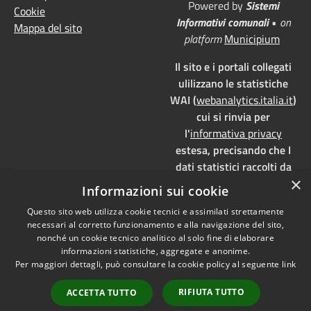
Powered by
Sistemi
Cookie
Informativi comunali
•
on
Mappa del sito
platform
Municipium
Il sito e i portali collegati
ulilizzano le statistiche
WAI (
webanalytics.italia.it
)
cui si rinvia per
l'
informativa privacy
estesa, precisando che I
dati statistici raccolti da
×
WAI vengono memorizzati
Informazioni sui cookie
su server dedicati,
Questo sito web utilizza cookie tecnici e assimilati strettamente
localizzati in Italia e ad uso
necessari al corretto funzionamento e alla navigazione del sito,
esclusivo della pubblica
nonché un cookie tecnico analitico al solo fine di elaborare
amministrazione. WAI è
informazioni statistiche, aggregate e anonime.
pienamente aderente alla
Per maggiori dettagli, può consultare la cookie policy al seguente
link
normativa GDPR e, grazie
RIFIUTA TUTTO
ACCETTA TUTTO
all'anonimizzazione dei