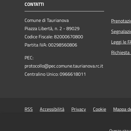
CONTATTI
Comune di Taurianova
Prenotaz
Piazza Libertà, n. 2 - 89029
Segnalazi
Codice Fiscale: 82000670800
Leggi le 
Partita IVA: 00298560806
Richiesta
PEC:
protocollo@pec.comune.taurianova.rc.it
Centralino Unico: 0966618011
RSS
Accessibilità
Privacy
Cookie
Mappa de
Questo sito 