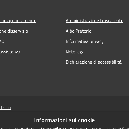
ione appuntamento
Amministrazione trasparente
one disservizio
Albo Pretorio
FAQ
Informativa privacy
 assistenza
Note legali
Dichiarazione di accessibilità
l sito
Powered by
Sist
Informazioni sui cookie
web utilizza cookie tecnici e assimilati strettamente necessari al corretto fu