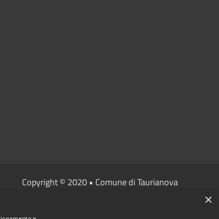
Copyright © 2020 • Comune di Taurianova
×
emi Informativi comunali
•
on platform
Municipium
nzionamento e