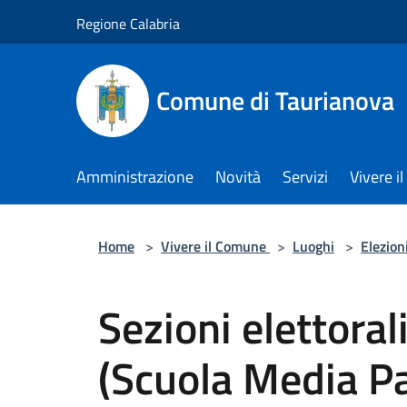
Salta al contenuto principale
Regione Calabria
Comune di Taurianova
Amministrazione
Novità
Servizi
Vivere 
Home
>
Vivere il Comune
>
Luoghi
>
Elezion
Sezioni elettoral
(Scuola Media Pa