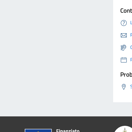
Cont
Prob