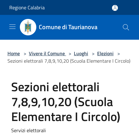
Salta al contenuto principale
Regione Calabria
Comune di Taurianova
Home
>
Vivere il Comune
>
Luoghi
>
Elezioni
>
Sezioni elettorali 7,8,9,10,20 (Scuola Elementare I Circolo)
Sezioni elettorali
7,8,9,10,20 (Scuola
Elementare I Circolo)
Servizi elettorali