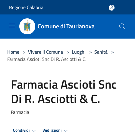
Salta al contenuto principale
Regione Calabria
Comune di Taurianova
Home
>
Vivere il Comune
>
Luoghi
>
Sanità
>
Farmacia Ascioti Snc Di R. Asciotti & C.
Farmacia Ascioti Snc
Di R. Asciotti & C.
Farmacia
Condividi
Vedi azioni