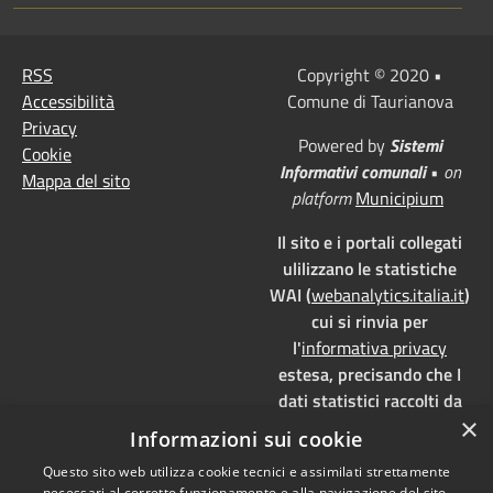
RSS
Copyright © 2020 •
Accessibilità
Comune di Taurianova
Privacy
Powered by
Sistemi
Cookie
Informativi comunali
•
on
Mappa del sito
platform
Municipium
Il sito e i portali collegati
ulilizzano le statistiche
WAI (
webanalytics.italia.it
)
cui si rinvia per
l'
informativa privacy
estesa, precisando che I
dati statistici raccolti da
×
WAI vengono memorizzati
Informazioni sui cookie
su server dedicati,
Questo sito web utilizza cookie tecnici e assimilati strettamente
localizzati in Italia e ad uso
necessari al corretto funzionamento e alla navigazione del sito,