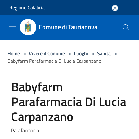
Salta al contenuto principale
Regione Calabria
Comune di Taurianova
Home
>
Vivere il Comune
>
Luoghi
>
Sanità
>
Babyfarm Parafarmacia Di Lucia Carpanzano
Babyfarm
Parafarmacia Di Lucia
Carpanzano
Parafarmacia