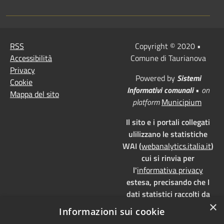
RSS
Copyright © 2020 •
Accessibilità
Comune di Taurianova
Privacy
Powered by
Sistemi
Cookie
Informativi comunali
•
on
Mappa del sito
platform
Municipium
Il sito e i portali collegati
ulilizzano le statistiche
WAI (
webanalytics.italia.it
)
cui si rinvia per
l'
informativa privacy
estesa, precisando che I
dati statistici raccolti da
×
WAI vengono memorizzati
Informazioni sui cookie
su server dedicati,