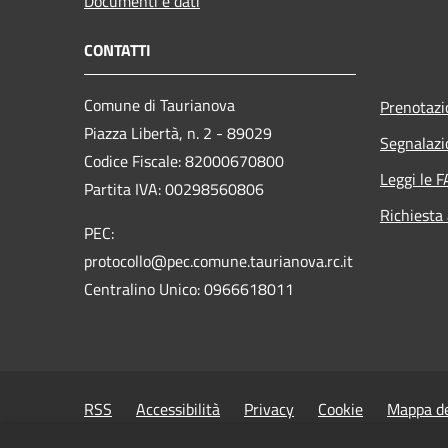
Documenti e dati
CONTATTI
Comune di Taurianova
Prenotaz
Piazza Libertà, n. 2 - 89029
Segnalazi
Codice Fiscale: 82000670800
Leggi le 
Partita IVA: 00298560806
Richiesta
PEC:
protocollo@pec.comune.taurianova.rc.it
Centralino Unico: 0966618011
RSS
Accessibilità
Privacy
Cookie
Mappa de