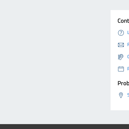
Cont
Prob