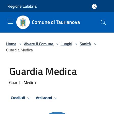
Salta al contenuto principale
Regione Calabria
Comune di Taurianova
Home
>
Vivere il Comune
>
Luoghi
>
Sanità
>
Guardia Medica
Guardia Medica
Guardia Medica
Condividi
Vedi azioni