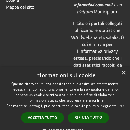
Informativi comunali
•
on
Mappa del sito
platform
Municipium
Il sito e i portali collegati
ulilizzano le statistiche
WAI (
webanalytics.italia.it
)
cui si rinvia per
l'
informativa privacy
estesa, precisando che I
dati statistici raccolti da
×
WAI vengono memorizzati
Informazioni sui cookie
su server dedicati,
Questo sito web utilizza cookie tecnici e assimilati strettamente
localizzati in Italia e ad uso
necessari al corretto funzionamento e alla navigazione del sito,
esclusivo della pubblica
nonché un cookie tecnico analitico al solo fine di elaborare
amministrazione. WAI è
informazioni statistiche, aggregate e anonime.
pienamente aderente alla
Per maggiori dettagli, può consultare la cookie policy al seguente
link
normativa GDPR e, grazie
RIFIUTA TUTTO
ACCETTA TUTTO
all'anonimizzazione dei
dati, è
privacy by design