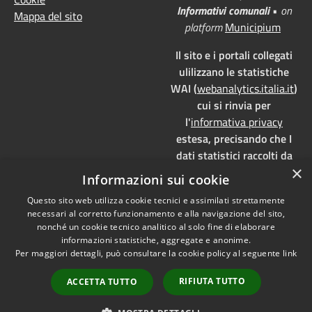
Informativi comunali
•
on
Mappa del sito
platform
Municipium
Il sito e i portali collegati
ulilizzano le statistiche
WAI (
webanalytics.italia.it
)
cui si rinvia per
l'
informativa privacy
estesa, precisando che I
dati statistici raccolti da
×
WAI vengono memorizzati
Informazioni sui cookie
su server dedicati,
Questo sito web utilizza cookie tecnici e assimilati strettamente
localizzati in Italia e ad uso
necessari al corretto funzionamento e alla navigazione del sito,
esclusivo della pubblica
nonché un cookie tecnico analitico al solo fine di elaborare
amministrazione. WAI è
informazioni statistiche, aggregate e anonime.
pienamente aderente alla
Per maggiori dettagli, può consultare la cookie policy al seguente
link
normativa GDPR e, grazie
RIFIUTA TUTTO
ACCETTA TUTTO
all'anonimizzazione dei
dati, è
privacy by design