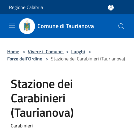
Salta al contenuto principale
Regione Calabria
Comune di Taurianova
Home
>
Vivere il Comune
>
Luoghi
>
Forze dell'Ordine
>
Stazione dei Carabinieri (Taurianova)
Stazione dei
Carabinieri
(Taurianova)
Carabinieri