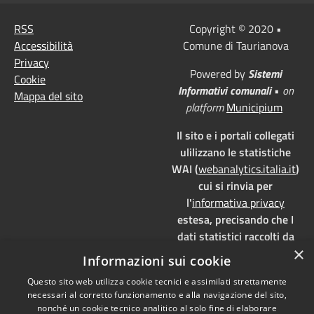
RSS
Copyright © 2020 •
Accessibilità
Comune di Taurianova
Privacy
Powered by
Sistemi
Cookie
Informativi comunali
•
on
Mappa del sito
platform
Municipium
Il sito e i portali collegati
ulilizzano le statistiche
WAI (
webanalytics.italia.it
)
cui si rinvia per
l'
informativa privacy
estesa, precisando che I
dati statistici raccolti da
×
WAI vengono memorizzati
Informazioni sui cookie
su server dedicati,
Questo sito web utilizza cookie tecnici e assimilati strettamente
localizzati in Italia e ad uso
necessari al corretto funzionamento e alla navigazione del sito,
esclusivo della pubblica
nonché un cookie tecnico analitico al solo fine di elaborare