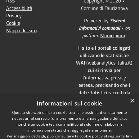
RSS
Copyright © 2020 •
Accessibilità
Comune di Taurianova
Privacy
Powered by
Sistemi
Cookie
Informativi comunali
•
on
Mappa del sito
platform
Municipium
Il sito e i portali collegati
ulilizzano le statistiche
WAI (
webanalytics.italia.it
)
cui si rinvia per
l'
informativa privacy
estesa, precisando che I
dati statistici raccolti da
×
WAI vengono memorizzati
Informazioni sui cookie
su server dedicati,
Questo sito web utilizza cookie tecnici e assimilati strettamente
localizzati in Italia e ad uso
necessari al corretto funzionamento e alla navigazione del sito,
esclusivo della pubblica
nonché un cookie tecnico analitico al solo fine di elaborare
amministrazione. WAI è
informazioni statistiche, aggregate e anonime.
Per maggiori dettagli, può consultare la cookie policy al seguente
link
pienamente aderente alla