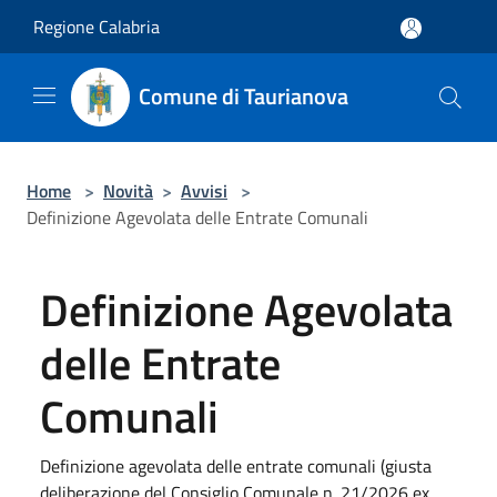
Salta al contenuto principale
Regione Calabria
Comune di Taurianova
Home
>
Novità
>
Avvisi
>
Definizione Agevolata delle Entrate Comunali
Definizione Agevolata
delle Entrate
Comunali
Definizione agevolata delle entrate comunali (giusta
deliberazione del Consiglio Comunale n. 21/2026 ex