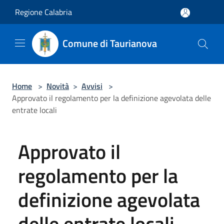
Salta al contenuto principale
Regione Calabria
Comune di Taurianova
Home
>
Novità
>
Avvisi
>
Approvato il regolamento per la definizione agevolata delle
entrate locali
Approvato il
regolamento per la
definizione agevolata
delle entrate locali