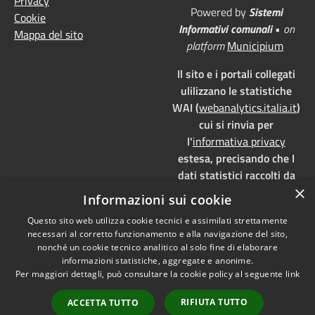
Privacy
Powered by
Sistemi
Cookie
Informativi comunali
•
on
Mappa del sito
platform
Municipium
Il sito e i portali collegati
ulilizzano le statistiche
WAI (
webanalytics.italia.it
)
cui si rinvia per
l'
informativa privacy
estesa, precisando che I
dati statistici raccolti da
×
WAI vengono memorizzati
Informazioni sui cookie
su server dedicati,
Questo sito web utilizza cookie tecnici e assimilati strettamente
localizzati in Italia e ad uso
necessari al corretto funzionamento e alla navigazione del sito,
esclusivo della pubblica
nonché un cookie tecnico analitico al solo fine di elaborare
amministrazione. WAI è
informazioni statistiche, aggregate e anonime.
pienamente aderente alla
Per maggiori dettagli, può consultare la cookie policy al seguente
link
normativa GDPR e, grazie
RIFIUTA TUTTO
ACCETTA TUTTO
all'anonimizzazione dei